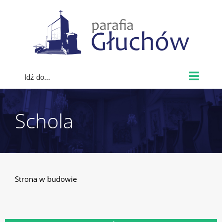
Skip
to
content
Idź do...
Schola
Strona w budowie