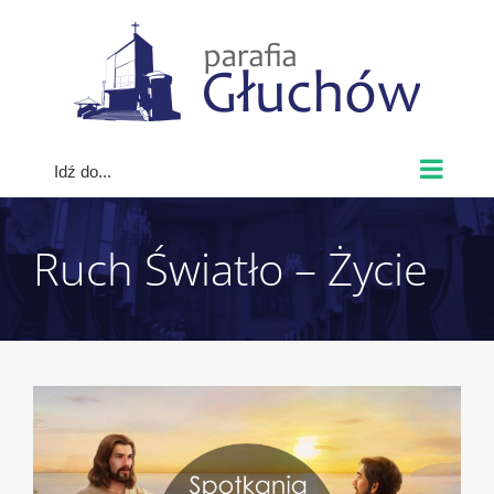
Skip
to
content
Idź do...
Ruch Światło – Życie