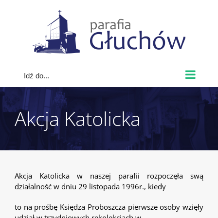
Skip
to
content
Idź do...
Akcja Katolicka
Akcja Katolicka w naszej parafii rozpoczęła swą
działalność w dniu 29 listopada 1996r., kiedy
to na prośbę Księdza Proboszcza pierwsze osoby wzięły
udział w trzydniowych rekolekcjach w