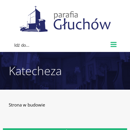
Skip
to
content
Idź do...
Katecheza
Strona w budowie